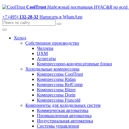
CoolTrust
Надежный поставщик HVAC&R по всей 
+7 (495)
132-28-32
Написать в WhatsApp
Холод
Собственное производство
Чиллера
ЦХМ
Агрегаты
Компрессорно-конденсаторные блоки
Холодильные компрессоры
Компрессоры CoolTrust
Компрессоры Ridan
Компрессоры RefComp
Компрессоры Bitzer
Компрессоры Dorin
Компрессоры Frascold
Компоненты для холодильных систем
Коммерческая автоматика
Промышленная автоматика
Индустриальная автоматика
Системы управления