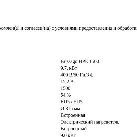
комлен(а) и согласен(на) с условиями предоставления и обрабо
Brissago HPE 1500
9,7, кВт
400 В/50 Гц/3 ф.
15,2 А
1500
54 %
EU5 / EU5
Ø 315 мм
Встроенная
Электрический нагреватель
Встроенный
9,0 кВт