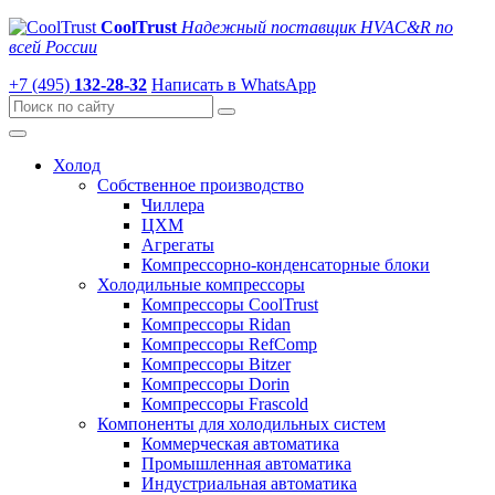
CoolTrust
Надежный поставщик HVAC&R по
всей России
+7 (495)
132-28-32
Написать в WhatsApp
Холод
Собственное производство
Чиллера
ЦХМ
Агрегаты
Компрессорно-конденсаторные блоки
Холодильные компрессоры
Компрессоры CoolTrust
Компрессоры Ridan
Компрессоры RefComp
Компрессоры Bitzer
Компрессоры Dorin
Компрессоры Frascold
Компоненты для холодильных систем
Коммерческая автоматика
Промышленная автоматика
Индустриальная автоматика