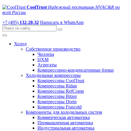
CoolTrust
Надежный поставщик HVAC&R по
всей России
+7 (495)
132-28-32
Написать в WhatsApp
Холод
Собственное производство
Чиллера
ЦХМ
Агрегаты
Компрессорно-конденсаторные блоки
Холодильные компрессоры
Компрессоры CoolTrust
Компрессоры Ridan
Компрессоры RefComp
Компрессоры Bitzer
Компрессоры Dorin
Компрессоры Frascold
Компоненты для холодильных систем
Коммерческая автоматика
Промышленная автоматика
Индустриальная автоматика