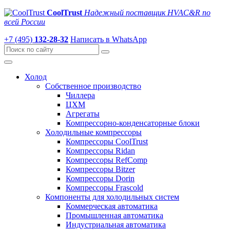
CoolTrust
Надежный поставщик HVAC&R по
всей России
+7 (495)
132-28-32
Написать в WhatsApp
Холод
Собственное производство
Чиллера
ЦХМ
Агрегаты
Компрессорно-конденсаторные блоки
Холодильные компрессоры
Компрессоры CoolTrust
Компрессоры Ridan
Компрессоры RefComp
Компрессоры Bitzer
Компрессоры Dorin
Компрессоры Frascold
Компоненты для холодильных систем
Коммерческая автоматика
Промышленная автоматика
Индустриальная автоматика