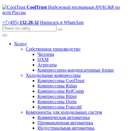
CoolTrust
Надежный поставщик HVAC&R по
всей России
+7 (495)
132-28-32
Написать в WhatsApp
Холод
Собственное производство
Чиллера
ЦХМ
Агрегаты
Компрессорно-конденсаторные блоки
Холодильные компрессоры
Компрессоры CoolTrust
Компрессоры Ridan
Компрессоры RefComp
Компрессоры Bitzer
Компрессоры Dorin
Компрессоры Frascold
Компоненты для холодильных систем
Коммерческая автоматика
Промышленная автоматика
Индустриальная автоматика