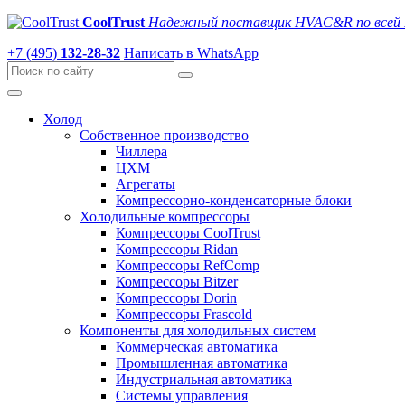
CoolTrust
Надежный поставщик HVAC&R по всей 
+7 (495)
132-28-32
Написать в WhatsApp
Холод
Собственное производство
Чиллера
ЦХМ
Агрегаты
Компрессорно-конденсаторные блоки
Холодильные компрессоры
Компрессоры CoolTrust
Компрессоры Ridan
Компрессоры RefComp
Компрессоры Bitzer
Компрессоры Dorin
Компрессоры Frascold
Компоненты для холодильных систем
Коммерческая автоматика
Промышленная автоматика
Индустриальная автоматика
Системы управления