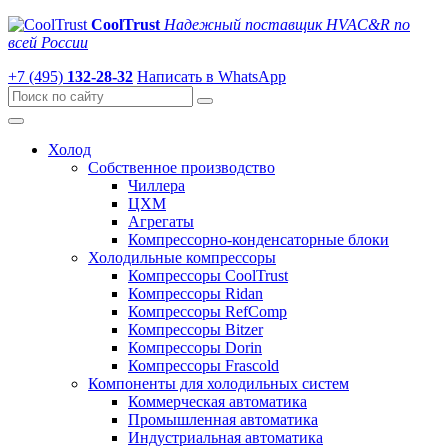
CoolTrust
Надежный поставщик HVAC&R по
всей России
+7 (495)
132-28-32
Написать в WhatsApp
Холод
Собственное производство
Чиллера
ЦХМ
Агрегаты
Компрессорно-конденсаторные блоки
Холодильные компрессоры
Компрессоры CoolTrust
Компрессоры Ridan
Компрессоры RefComp
Компрессоры Bitzer
Компрессоры Dorin
Компрессоры Frascold
Компоненты для холодильных систем
Коммерческая автоматика
Промышленная автоматика
Индустриальная автоматика